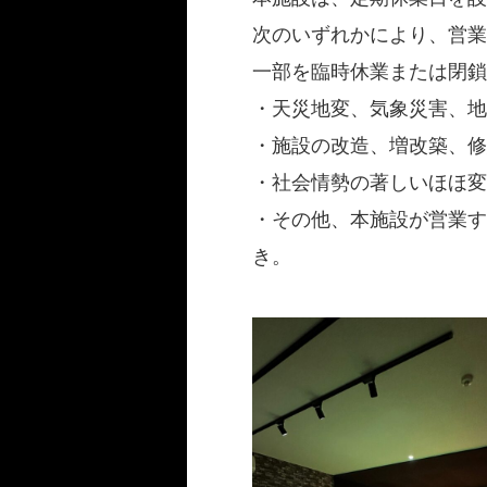
次のいずれかにより、営業
一部を臨時休業または閉鎖
・天災地変、気象災害、地
・施設の改造、増改築、修
・社会情勢の著しいほほ変
・その他、本施設が営業す
き。