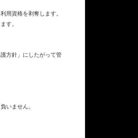
に利用資格を剥奪します。
ります。
保護方針」にしたがって管
を負いません。